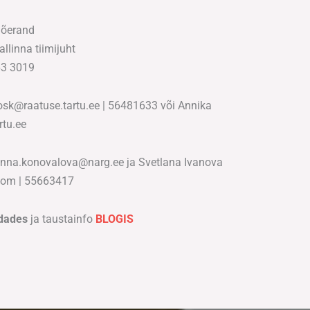
Jõerand
allinna tiimijuht
63 3019
osk@raatuse.tartu.ee
|
56481633 või Annika
rtu.ee
na.konovalova@narg.ee ja Svetlana Ivanova
.com
| 55663417
dades
ja taustainfo
BLOGIS