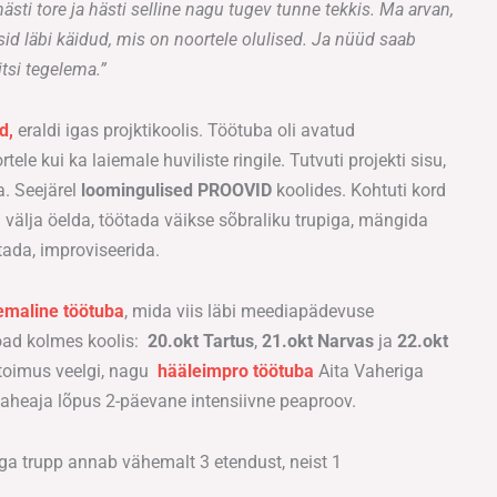
 hästi tore ja hästi selline nagu tugev tunne tekkis. Ma arvan,
id läbi käidud, mis on noortele olulised. Ja nüüd saab
tsi tegelema.”
d,
eraldi igas projktikoolis. Töötuba oli avatud
ele kui ka laiemale huviliste ringile. Tutvuti projekti sisu,
. Seejärel
loomingulised PROOVID
koolides. Kohtuti kord
välja öelda, töötada väikse sõbraliku trupiga, mängida
stada, improviseerida.
maline töötuba
, mida viis läbi meediapädevuse
oad kolmes koolis:
20.okt Tartus
,
21.okt Narvas
ja
22.okt
 toimus veelgi, nagu
hääleimpro töötuba
Aita Vaheriga
vaheaja lõpus 2-päevane intensiivne peaproov.
ga trupp annab vähemalt 3 etendust, neist 1