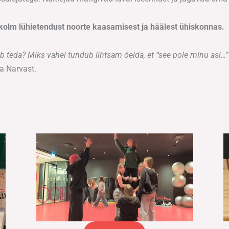
 kolm lühietendust noorte kaasamisest ja häälest ühiskonnas.
b teda? Miks vahel tundub lihtsam öelda, et “see pole minu asi…
ja Narvast.
Narva: "PINGES"