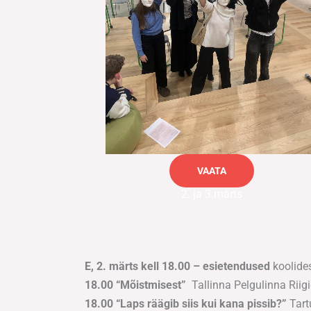
VAATA
2. ja 3.märts
E, 2. märts kell 18.00
– esietendused
koolide
18.00 “Mõistmisest”
Tallinna Pelgulinna Rii
18.00 “Laps räägib siis kui kana pissib?”
Tart