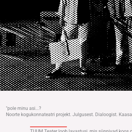
"pole minu asi...?
Noorte kogukonnateatri projekt. Julgusest. Dialoogist. Kaasa
TUUM Teater loob lavastusi, mis sünnivad koos o