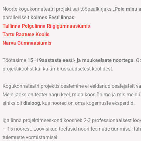
Noorte kogukonnateatri projekt sai tööpealkirjaks
„Pole minu 
paralleelselt
kolmes Eesti linnas
:
Tallinna Pelgulinna Riigigümnaasiumis
Tartu
Raatuse Koolis
Narva Gümnaasiumis
Töötasime
15–19aastaste eesti- ja muukeelsete noortega
. O
projektikoolist kui ka ümbruskaudsetest koolidest.
Kogukonnateatri projektis osalemine ei eeldanud osalejatelt 
Meie jaoks on teater nagu keel, mida koos õpime ja mis meid
sihiks oli
dialoog
, kus noored on oma kogemuste eksperdid.
Iga linna projektimeeskond koosneb 2-3 professionaalsest loo
– 15 noorest. Loovisikud toetasid noori teemade uurimisel, täh
tulemuste vormistamisel.