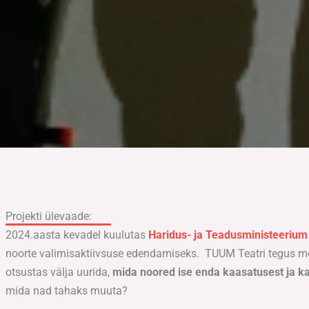
Projekti ülevaade:
2024.aasta kevadel kuulutas
Haridus- ja Teadusministeerium
noorte valimisaktiivsuse edendamiseks. TUUM Teatri tegus m
otsustas välja uurida,
mida noored ise enda kaasatusest ja k
mida nad tahaks muuta?