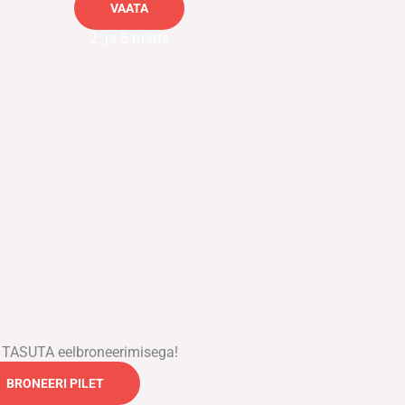
VAATA
2. ja 5.märts
 TASUTA eelbroneerimisega!
BRONEERI PILET