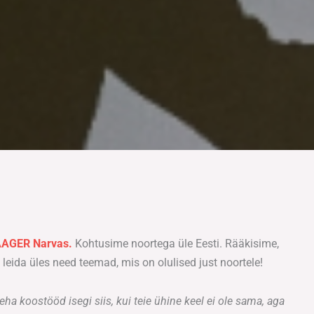
AAGER Narvas.
Kohtusime noortega üle Eesti. Rääkisime,
eida üles need teemad, mis on olulised just noortele!
teha koostööd isegi siis, kui teie ühine keel ei ole sama, aga