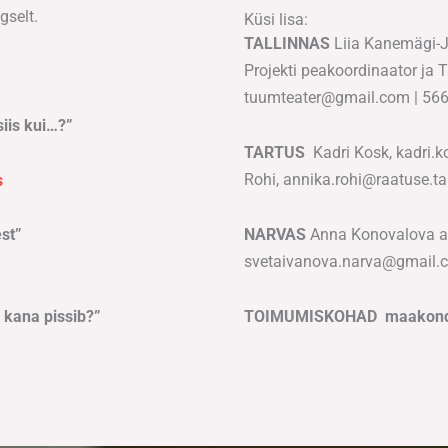
selt.
Küsi lisa:
TALLINNAS
Liia Kanemägi-
Projekti peakoordinaator ja T
tuumteater@gmail.com | 56
siis kui…?”
TARTUS
Kadri Kosk, kadri.k
Rohi, annika.rohi@raatuse.ta
s
st”
NARVAS
Anna Konovalova an
svetaivanova.narva@gmail
i kana pissib?”
TOIMUMISKOHAD maakon