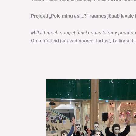
Projekti „Pole minu asi…?“ raames jõuab lavale
Millal tunneb noor, et ühiskonnas toimuv puuduta
Oma mõtteid jagavad noored Tartust, Tallinnast 
Tallinn: "MÕISTMISEST"