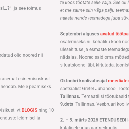
te koos töötate selle välja. See oli
asi…?”
ja see toimus
et me saime siin väga palju teemas
hakata nende teemadega juba süvi
Septembri alguses
avatud töötoa
osalemiseks nii kohaliku kooli noort
ülesehituse ja esmaste teemadega
odatud olid noored nii
nädalas. Noored said oma mõtted 
situatsioone läbi, kirjutada, jooni
varasemat esinemisoskust.
O
ktoobri koolivaheajal
meediatee
 ühendab. Meie peamiseks
spetsialist
Gretel Juhansoo
. Tööt
Tallinnas.
Temaatilisi töötubasid
9.dets
Tallinnas.
Veebruari kooli
visikust
vt
BLOGIS
ning 10
enduste leidmisel ja
2. – 5. märts 2026 ETENDUSED!
I
külalisetendus partnerkoolis.