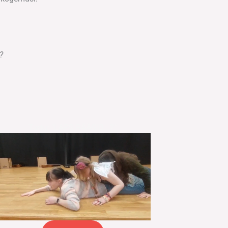
”?
Tartu: "LAPS RÄÄGIB...?"