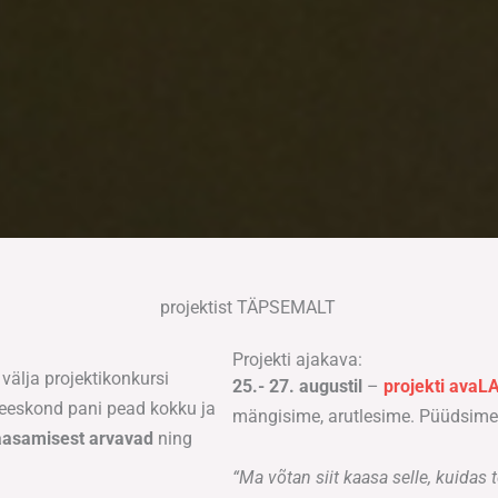
projektist TÄPSEMALT
Projekti ajakava:
välja projektikonkursi
25.- 27. augustil
–
projekti avaL
eeskond pani pead kokku ja
mängisime, arutlesime. Püüdsime l
aasamisest arvavad
ning
“Ma võtan siit kaasa selle, kuidas 