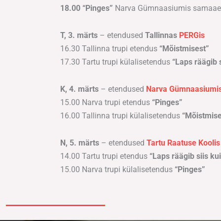
18.00 “Pinges”
Narva Gümnaasiumis
samaaeg
T, 3. märts
– etendused
Tallinnas
PERGis
16.30 Tallinna trupi etendus
“Mõistmisest”
17.30 Tartu trupi külalisetendus
“Laps räägib 
K, 4. märts
– etendused
Narva Gümnaasiumi
15.00 Narva trupi etendus
“Pinges”
16.00 Tallinna trupi külalisetendus
“Mõistmise
N, 5. märts
– etendused
Tartu Raatuse Koolis
14.00 Tartu trupi etendus
“Laps räägib siis ku
15.00 Narva trupi külalisetendus
“Pinges”