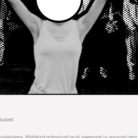
tusest.
salejatega. Näitlejad mängivad laval iseennast ja jagavad om