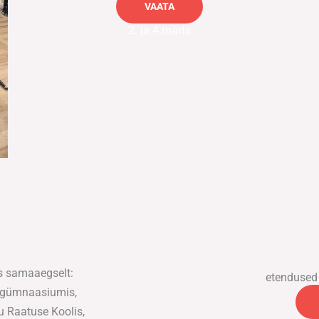
VAATA
2. ja 4.märts
s samaaegselt:
etendused
gigümnaasiumis,
u Raatuse Koolis
,